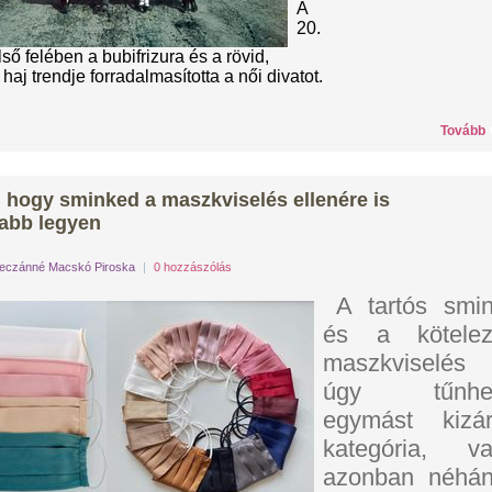
A
20.
ső felében a bubifrizura és a rövid,
haj trendje forradalmasította a női divatot.
Tovább
, hogy sminked a maszkviselés ellenére is
sabb legyen
eczánné Macskó Piroska
|
0 hozzászólás
A tartós smi
és a kötele
maszkviselés
úgy tűnhet
egymást kizá
kategória, v
azonban néhá