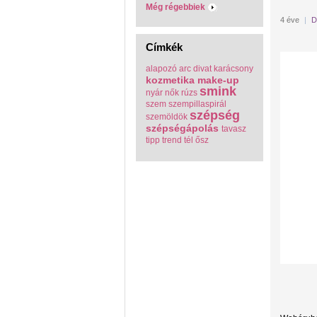
Még régebbiek
4 éve
|
D
Címkék
alapozó
arc
divat
karácsony
kozmetika
make-up
smink
nyár
nők
rúzs
szem
szempillaspirál
szépség
szemöldök
szépségápolás
tavasz
tipp
trend
tél
ősz