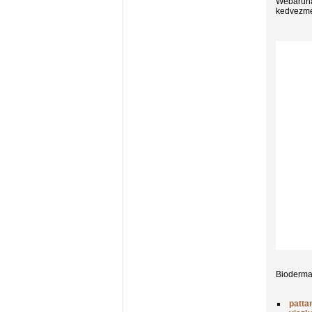
Webáruh
kedvezmé
Bioderma
patta