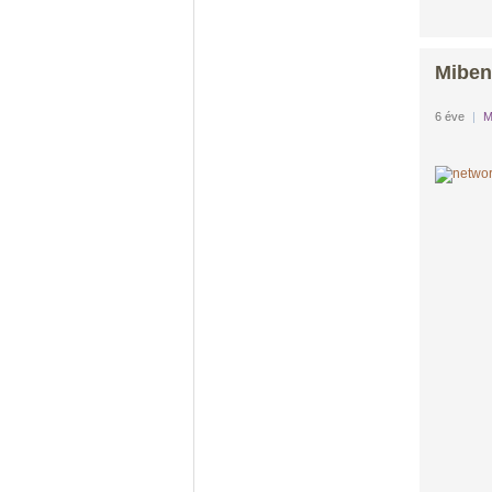
Miben
6 éve
|
M