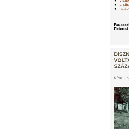
viszk
arctis
hajáp
Faceboo
Pinterest
DISZ
VOLTA
SZÁZ
5 éve
|
K