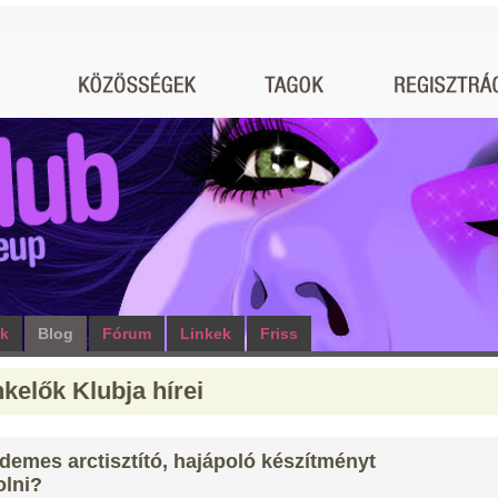
ók
Blog
Fórum
Linkek
Friss
kelők Klubja hírei
demes arctisztító, hajápoló készítményt
olni?