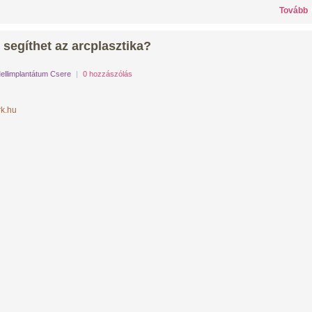
Tovább
 segíthet az arcplasztika?
ellimplantátum Csere
|
0 hozzászólás