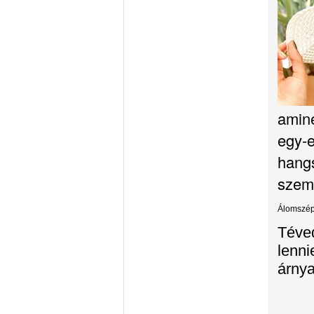
amin
egy-e
hang
szems
Álomszép
Téve
lenni
árnya