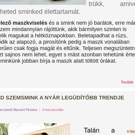
trükk, amiv
heted sminked élettartamát.
elező maszkviselés
és a smink nem jó barátok, erre má
szem mindannyian rájöttünk, akik bármilyen szinten is
lik magukat a hétköznapokban. Beletapadhat a rúzs,
dik az alapozó, a pirosítónk pedig a maszk vonalában
rűen csak fogja magát és eltűnik. Teljesen megszüntetn
t sajnos nem lehet, egyet s mást azonban tehetünk érte
minkünk jobban bírja a maszk alatt töltött órákat.
Tovább
LD SZEMSMINK A NYÁR LEGÜDÍTŐBB TRENDJE
eczánné Macskó Piroska
|
0 hozzászólás
Talán a
tróp