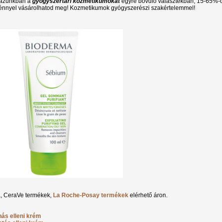
ázunkban a
gyógyszertári kozmetikumokat
egyre bővülő választékban, 15-65%-
nnyel vásárolhatod meg! Kozmetikumok gyógyszerészi szakértelemmel!
, CeraVe termékek,
La Roche-Posay termékek
elérhető áron.
nás elleni krém