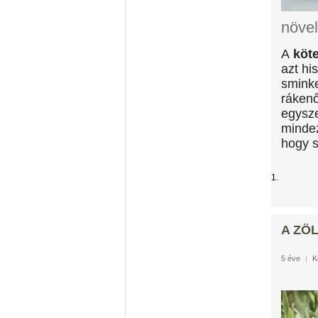
növel
A
köt
azt hi
sminke
rákenő
egysze
mindez
hogy s
1.
A ZÖ
5 éve
|
K