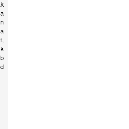
ak
 a
n
 a
t,
ak
bb
ld