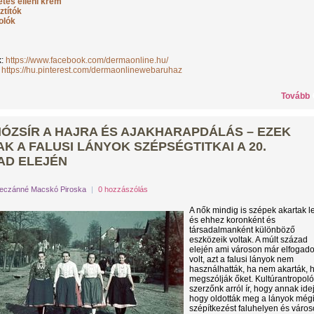
etés elleni krém
ztítók
olók
k:
https://www.facebook.com/dermaonline.hu/
:
https://hu.pinterest.com/dermaonlinewebaruhaz
Tovább
NÓZSÍR A HAJRA ÉS AJAKHARAPDÁLÁS – EZEK
K A FALUSI LÁNYOK SZÉPSÉGTITKAI A 20.
AD ELEJÉN
eczánné Macskó Piroska
|
0 hozzászólás
A nők mindig is szépek akartak l
és ehhez koronként és
társadalmanként különböző
eszközeik voltak. A múlt század
elején ami városon már elfogado
volt, azt a falusi lányok nem
használhatták, ha nem akarták, 
megszólják őket. Kultúrantropol
szerzőnk arról ír, hogy annak ide
hogy oldották meg a lányok mégi
szépítkezést faluhelyen és város