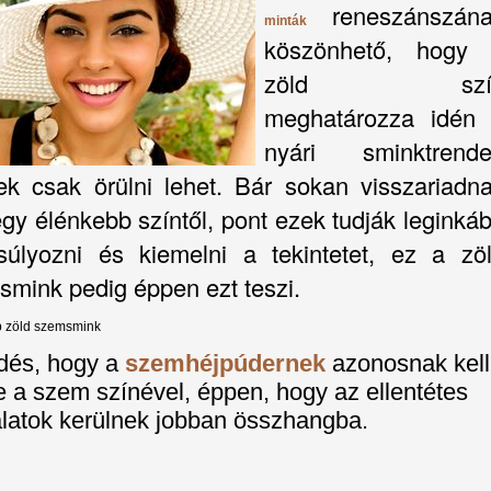
reneszánszán
minták
köszönhető, hogy
zöld szí
meghatározza idén
nyári sminktrende
ek csak örülni lehet. Bár sokan visszariadn
gy élénkebb színtől, pont ezek tudják leginká
súlyozni és kiemelni a tekintetet, ez a zö
mink pedig éppen ezt teszi.
 zöld szemsmink
dés, hogy a
szemhéjpúdernek
azonosnak kell
e a szem színével, éppen, hogy az ellentétes
latok kerülnek jobban összhangba.