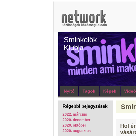
Sminkelők
Klubja
Nyitó
Tagok
Képek
Vide
Smin
Régebbi bejegyzések
2022. március
2020. december
Hol ér
2020. október
2020. augusztus
vásár