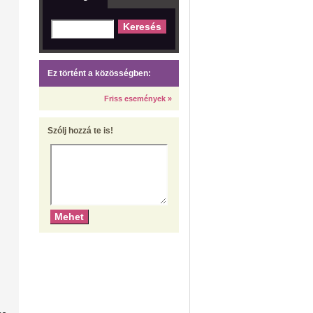
Ez történt a közösségben:
Friss események »
Szólj hozzá te is!